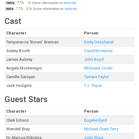
77%
·
12
(more information on
website
)
TMDb
77%
·
576
(more information on
website
)
IMDb
Cast
Character
Person
Temperance 'Bones' Brennan
Emily Deschanel
Seeley Booth
David Boreanaz
James Aubrey
John Boyd
Angela Montenegro
Michaela Conlin
Camille Saroyan
Tamara Taylor
Jack Hodgins
T.J. Thyne
Guest Stars
Character
Person
Clark Edison
Eugene Byrd
Wendell Bray
Michael Grant Terry
Dr. Marcus Eldridge
John Shea