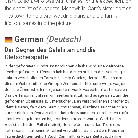
Clark Edison, who was with Charles for the expedition, on
the short list of suspects. Meanwhile, Cam's sister comes
into town to help with wedding plans and old family
friction comes into the picture.
German
(
Deutsch
)
Der Gegner des Gelehrten und die
Gletscherspalte
In der gefrorenen Tundra im nördlichen Alaska wird eine gefrorene
Leiche gefunden. Offensichtlich handelt es sich um den seit einigen
Jahren verschollenen Forscher Henry Charles, der vor 15 Jahren in
diesem Gebiet mit einer Gruppe Wissenschaftler unterwegs war, um
dort die Überreste der sogenannten „Frank-Expedition“ aufzuspüren.
Das Jeffersonian, als renommiertes Institut, wird ausgewählt, um die
gefrorenen Überreste zu untersuchen. Den verschollenen Forscher zu
identifizieren, fällt dem Team nicht schwer, allerdings reicht auch ein
kurzer Blick, um festzustellen, dass der Mann nicht durch einen Unfall
ums Leben gekommen ist, sondern ermordet wurde. Clark ist als
Assistent für den Fall eingeteilt, doch leider muss das Team des
Jeffersonian auf seine Mitarbeit verzichten, da er zu dem Kreis der
Tatverdächtigen gehört. Auch Cam fällt für kurze Zeit aus, da ihre