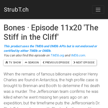
StrubT.ch
Bones
· Episode
11
x
20
'
The
Stiff in the Cliff
'
This product uses the TMDb and OMDb APIs but is not endorsed or
certified by either TMDb or OMDb.
You can also find this episode on
TMDb.org
and
IMDb.com
.
TV SHOW
SEASON
PREVIOUS EPISODE
NEXT EPISODE
When the remains of famous billionaire explorer Henry
Charles are found in Antarctica, the high profile case is
brought to Brennan and Booth to determine if his death
was a murder. The Jeffersonian team confirms he was
killed when he went missing ten years ago on an
expedition, but the timeframe puts the Jeffersonian's Dr.