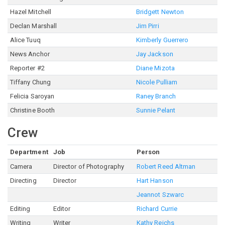
Hazel Mitchell
Bridgett Newton
Declan Marshall
Jim Pirri
Alice Tuuq
Kimberly Guerrero
News Anchor
Jay Jackson
Reporter #2
Diane Mizota
Tiffany Chung
Nicole Pulliam
Felicia Saroyan
Raney Branch
Christine Booth
Sunnie Pelant
Crew
Department
Job
Person
Camera
Director of Photography
Robert Reed Altman
Directing
Director
Hart Hanson
Jeannot Szwarc
Editing
Editor
Richard Currie
Writing
Writer
Kathy Reichs