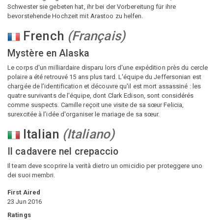
Schwester sie gebeten hat, ihr bei der Vorbereitung für ihre
bevorstehende Hochzeit mit Arastoo zu helfen.
French
(
Français
)
Mystère en Alaska
Le corps d'un milliardaire disparu lors d'une expédition près du cercle
polaire a été retrouvé 15 ans plus tard. L'équipe du Jeffersonian est
chargée de l’identification et découvre qu'il est mort assassiné : les
quatre survivants de l'équipe, dont Clark Edison, sont considérés
comme suspects. Camille reçoit une visite de sa sœur Felicia,
surexcitée à l’idée d'organiser le mariage de sa sœur.
Italian
(
Italiano
)
Il cadavere nel crepaccio
Il team deve scoprire la verità dietro un omicidio per proteggere uno
dei suoi membri.
First Aired
23 Jun 2016
Ratings