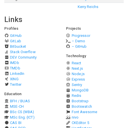
Kerry Reichs
Links
Profiles
Projects
GitHub
Progressor
GitLab
– Demo
Bitbucket
– GitHub
Stack Overflow
Technology
DEV Community
IMDb
React
TMDb
Next.js
LinkedIn
Node.js
XING
Express
Twitter
Sentry
MongoDB
Education
Redis
BFH / BUAS
Bootstrap
MSE-CH
Bootswatch
BSc CS (WBA)
Font Awesome
MSc Eng. (ICT)
nivo
CAS BI
CKEditor 5