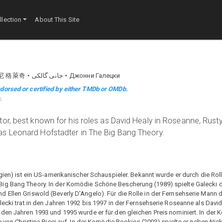
lection
About This Site
尼·格萊奇
جانی گالکی
Джонни Галецки
dorsed or certified by either TMDb or OMDb.
m
.
or, best known for his roles as David Healy in Roseanne, Rusty
as Leonard Hofstadter in The Big Bang Theory.
lgien) ist ein US-amerikanischer Schauspieler. Bekannt wurde er durch die Rol
ig Bang Theory. In der Komödie Schöne Bescherung (1989) spielte Galecki di
 Ellen Griswold (Beverly D’Angelo). Für die Rolle in der Fernsehserie Mann
lecki trat in den Jahren 1992 bis 1997 in der Fernsehserie Roseanne als David
 den Jahren 1993 und 1995 wurde er für den gleichen Preis nominiert. In de
te von Christina Ricci auf. In der Komödie Bookies (2003) spielte er neben Ni