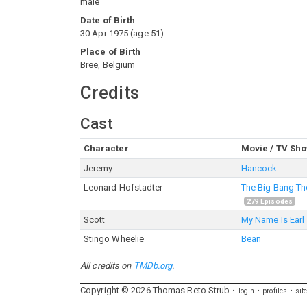
male
Date of Birth
30 Apr 1975
(
age
51
)
Place of Birth
Bree, Belgium
Credits
Cast
Character
Movie / TV Sh
Jeremy
Hancock
Leonard Hofstadter
The Big Bang Th
279
Episodes
Scott
My Name Is Earl
Stingo Wheelie
Bean
All credits on
TMDb.org
.
Copyright ©
2026
Thomas
Reto
Strub
login
profiles
sit