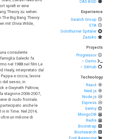
CAS BGD
rt spielt er eine
Bang Theory zu sehen.
Experience
in The Big Bang Theory
Swatch Group
n mit Olivia Wilde,
ETA
Solothurner Spitäler
Zazuko
Projects
, una consulente
Progressor
 famiglia Galecki fa
– Demo
ermo nel 1988 nel film Le
– GitHub
d Healy, interpretato dal
 Pappa e ciccia, lavora
Technology
o del sesso, in
React
eck e Gwyneth Paltrow,
Next.js
lla stagione 2006-2007,
Node.js
ene di nudo frontale.
Express
 partecipato anche le
Sentry
 in In Time. Nel 2014,
MongoDB
oltre un milione di
Redis
Bootstrap
Bootswatch
Font Awesome