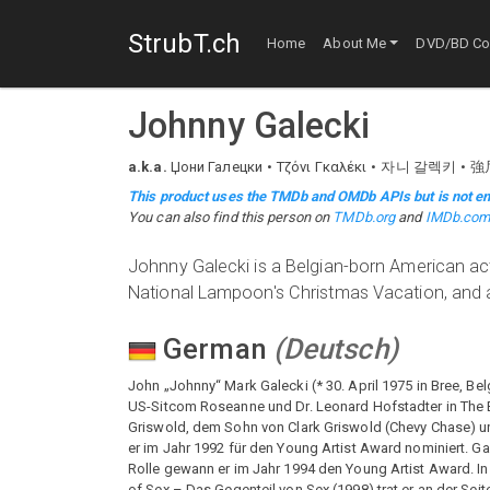
StrubT.ch
Home
About Me
DVD/BD Col
Johnny Galecki
a.k.a.
Џони Галецки
Τζόνι Γκαλέκι
자니 갈렉키
強
This product uses the TMDb and OMDb APIs but is not en
You can also find this person on
TMDb.org
and
IMDb.co
Johnny Galecki is a Belgian-born American act
National Lampoon's Christmas Vacation, and 
German
(
Deutsch
)
John „Johnny“ Mark Galecki (* 30. April 1975 in Bree, Be
US-Sitcom Roseanne und Dr. Leonard Hofstadter in The B
Griswold, dem Sohn von Clark Griswold (Chevy Chase) und
er im Jahr 1992 für den Young Artist Award nominiert. Ga
Rolle gewann er im Jahr 1994 den Young Artist Award. In
of Sex – Das Gegenteil von Sex (1998) trat er an der Sei