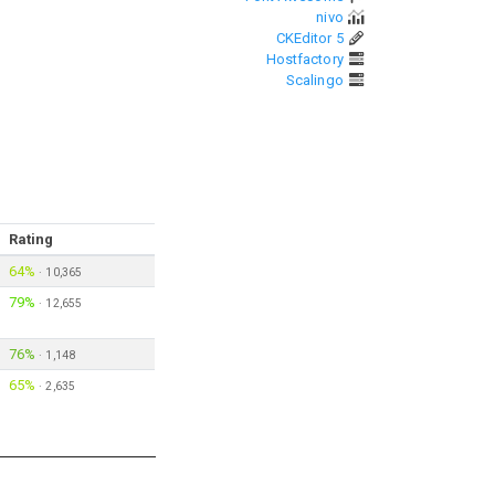
nivo
CKEditor 5
Hostfactory
Scalingo
Rating
64%
·
10,365
79%
·
12,655
76%
·
1,148
65%
·
2,635