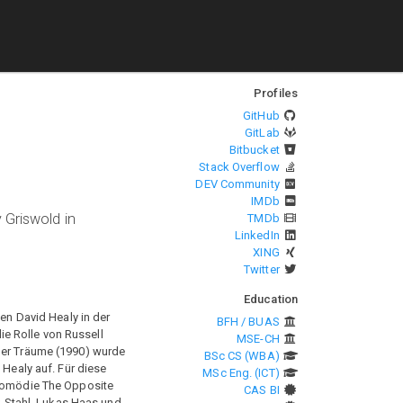
Profiles
GitHub
GitLab
Bitbucket
Stack Overflow
DEV Community
IMDb
 Griswold in
TMDb
LinkedIn
XING
Twitter
Education
len David Healy in der
BFH / BUAS
e Rolle von Russell
MSE-CH
 der Träume (1990) wurde
BSc CS (WBA)
 Healy auf. Für diese
MSc Eng. (ICT)
r Komödie The Opposite
CAS BI
ck Stahl, Lukas Haas und