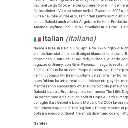
Rachael Leigh Cook eine der größeren Rollen. In der Ferns
fiktionalisierte Version seiner selbst. Zwischen 2007 un
Für seine Rolle wurde er 2011 für den Emmy nominiert, u
erhielt Galecki auch wieder Angebote für Kino-Produkti
Amanda Seyfried und Justin Timberlake in In Time – Deine
Italian
(
Italiano
)
Nasce a Bree, in Belgio, il 30 aprile del 1975, figlio di R
immobiliare statunitense di origini irlandesi ed italiane.
ritorno negli Stati Uniti a Oak Park, in Illinois, quando J
ragazze di Jimmy, con River Phoenix, in seguito recita ne
1992 al 1997 nella sit-com Pappa e ciccia. Nel 1995 è pr
nel film comico Mr. Bean - L'ultima catastrofe, nell'horro
quest'ultimo ha interpretato un adolescente gay che ment
mentre l'anno successivo ottiene una piccola parte in Van
Galecki lavora a Broadway nella commedia The Little Dog
Ha partecipato ad alcuni episodi di Hope & Faith e inter
colleghe Sara Gilbert e Laurie Metcalf. Nel 2008 lavora n
dall'ottava stagione di The Big Bang Theory, insieme ai 
dollari a episodio. Questi tre artisti diventano così gli att
Gender