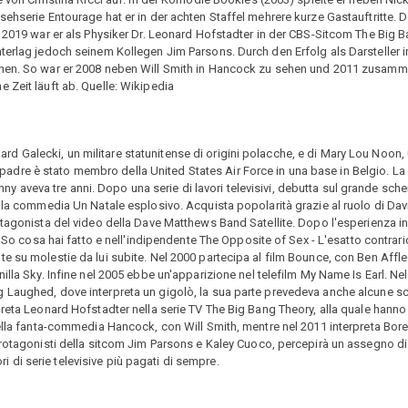
ehserie Entourage hat er in der achten Staffel mehrere kurze Gastauftritte. Do
d 2019 war er als Physiker Dr. Leonard Hofstadter in der CBS-Sitcom The Big 
nterlag jedoch seinem Kollegen Jim Parsons. Durch den Erfolg als Darsteller 
onen. So war er 2008 neben Will Smith in Hancock zu sehen und 2011 zusamme
 Zeit läuft ab. Quelle: Wikipedia
ichard Galecki, un militare statunitense di origini polacche, e di Mary Lou Noon
 Il padre è stato membro della United States Air Force in una base in Belgio. La
ohnny aveva tre anni. Dopo una serie di lavori televisivi, debutta sul grande sch
lla commedia Un Natale esplosivo. Acquista popolarità grazie al ruolo di Davi
otagonista del video della Dave Matthews Band Satellite. Dopo l'esperienza in
r So cosa hai fatto e nell'indipendente The Opposite of Sex - L'esatto contrari
e su molestie da lui subite. Nel 2000 partecipa al film Bounce, con Ben Affl
illa Sky. Infine nel 2005 ebbe un'apparizione nel telefilm My Name Is Earl. Ne
 Laughed, dove interpreta un gigolò, la sua parte prevedeva anche alcune sc
preta Leonard Hofstadter nella serie TV The Big Bang Theory, alla quale hanno
ella fanta-commedia Hancock, con Will Smith, mentre nel 2011 interpreta Borel
protagonisti della sitcom Jim Parsons e Kaley Cuoco, percepirà un assegno di 
ori di serie televisive più pagati di sempre.