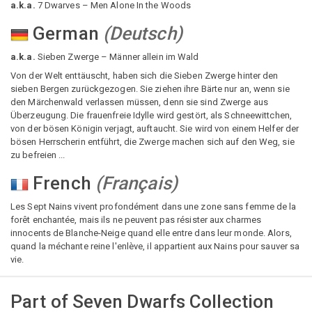
a.k.a.
7 Dwarves – Men Alone In the Woods
German
(
Deutsch
)
a.k.a.
Sieben Zwerge – Männer allein im Wald
Von der Welt enttäuscht, haben sich die Sieben Zwerge hinter den
sieben Bergen zurückgezogen. Sie ziehen ihre Bärte nur an, wenn sie
den Märchenwald verlassen müssen, denn sie sind Zwerge aus
Überzeugung. Die frauenfreie Idylle wird gestört, als Schneewittchen,
von der bösen Königin verjagt, auftaucht. Sie wird von einem Helfer der
bösen Herrscherin entführt, die Zwerge machen sich auf den Weg, sie
zu befreien ...
French
(
Français
)
Les Sept Nains vivent profondément dans une zone sans femme de la
forêt enchantée, mais ils ne peuvent pas résister aux charmes
innocents de Blanche-Neige quand elle entre dans leur monde. Alors,
quand la méchante reine l'enlève, il appartient aux Nains pour sauver sa
vie.
Part of
Seven Dwarfs Collection