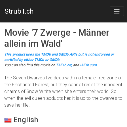
StrubT.ch
Movie
'
7 Zwerge - Männer
allein im Wald
'
This product uses the TMDb and OMDb APIs but is not endorsed or
certified by either TMDb or OMDb.
You can also find this
movie
on
TMDb.org
and
IMDb.com
.
The Seven Dwarves live deep within a female-free-zone of
the Enchanted Forest, but they cannot resist the innocent
charms of Snow White when she enters their world. So
when the evil queen abducts her, it is up to the dwarves to
save her life.
English