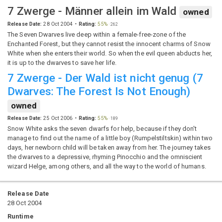
7 Zwerge - Männer allein im Wald
owned
Release Date:
28 Oct 2004
Rating:
55%
·
262
The Seven Dwarves live deep within a female-free-zone of the
Enchanted Forest, but they cannot resist the innocent charms of Snow
White when she enters their world. So when the evil queen abducts her,
it is up to the dwarves to save her life.
7 Zwerge - Der Wald ist nicht genug
(
7
Dwarves: The Forest Is Not Enough
)
owned
Release Date:
25 Oct 2006
Rating:
55%
·
189
Snow White asks the seven dwarfs for help, because if they don't
manage to find out the name of a little boy (Rumpelstiltskin) within two
days, her newborn child will be taken away from her. The journey takes
the dwarves to a depressive, rhyming Pinocchio and the omniscient
wizard Helge, among others, and all the way to the world of humans.
Release Date
28 Oct 2004
Runtime