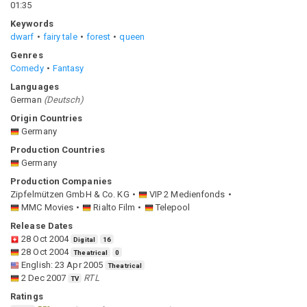
01:35
Keywords
dwarf
fairy tale
forest
queen
Genres
Comedy
Fantasy
Languages
German
(
Deutsch
)
Origin Countries
Germany
Production Countries
Germany
Production Companies
Zipfelmützen GmbH & Co. KG
VIP 2 Medienfonds
MMC Movies
Rialto Film
Telepool
Release Dates
28 Oct 2004
Digital
16
28 Oct 2004
Theatrical
0
English
:
23 Apr 2005
Theatrical
2 Dec 2007
RTL
TV
Ratings