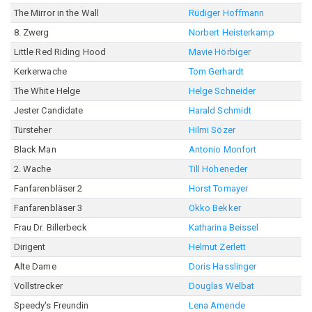
The Mirror in the Wall
Rüdiger Hoffmann
8. Zwerg
Norbert Heisterkamp
Little Red Riding Hood
Mavie Hörbiger
Kerkerwache
Tom Gerhardt
The White Helge
Helge Schneider
Jester Candidate
Harald Schmidt
Türsteher
Hilmi Sözer
Black Man
Antonio Monfort
2. Wache
Till Hoheneder
Fanfarenbläser 2
Horst Tomayer
Fanfarenbläser 3
Okko Bekker
Frau Dr. Billerbeck
Katharina Beissel
Dirigent
Helmut Zerlett
Alte Dame
Doris Hasslinger
Vollstrecker
Douglas Welbat
Speedy's Freundin
Lena Amende