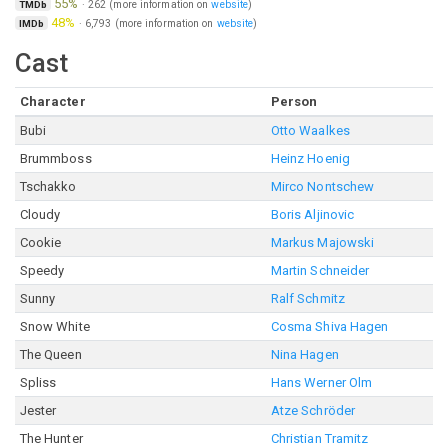
55%
·
262
(more information on
website
)
TMDb
48%
·
6,793
(more information on
website
)
IMDb
Cast
Character
Person
Bubi
Otto Waalkes
Brummboss
Heinz Hoenig
Tschakko
Mirco Nontschew
Cloudy
Boris Aljinovic
Cookie
Markus Majowski
Speedy
Martin Schneider
Sunny
Ralf Schmitz
Snow White
Cosma Shiva Hagen
The Queen
Nina Hagen
Spliss
Hans Werner Olm
Jester
Atze Schröder
The Hunter
Christian Tramitz