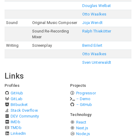
Douglas Welbat
Otto Waalkes
Sound
Original Music Composer
Joja Wendt
Sound Re-Recording
Ralph Thiekötter
Mixer
Writing
Screenplay
Bernd Eilert
Otto Waalkes
Sven Unterwaldt
Links
Profiles
Projects
GitHub
Progressor
GitLab
– Demo
Bitbucket
– GitHub
Stack Overflow
Technology
DEV Community
IMDb
React
TMDb
Next.js
LinkedIn
Node.js